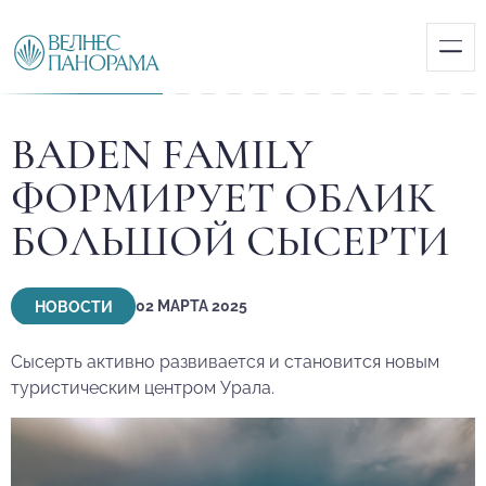
НАВИГАЦИЯ
Доходность
BADEN FAMILY
О проекте
Способы покупки
Апартаменты
ФОРМИРУЕТ ОБЛИК
Новости
Каталог
БОЛЬШОЙ СЫСЕРТИ
Услуги
Галерея
Контакты
02 МАРТА 2025
НОВОСТИ
ЦЕНТРАЛЬНЫЙ ОФИС
+7 800 101 18 88
Сысерть активно развивается и становится новым
INFO@BADEN-FAMILY.RU
туристическим центром Урала.